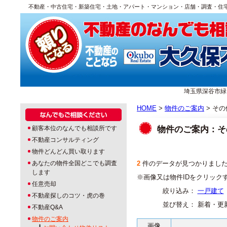
不動産・中古住宅・新築住宅・土地・アパート・マンション・店舗・調査・住
埼玉県深谷市緑ヶ丘1
HOME
>
物件のご案内
> そ
物件のご案内：そ
顧客本位のなんでも相談所です
不動産コンサルティング
物件どんどん買い取ります
あなたの物件全国どこでも調査
2
件のデータが見つかりまし
します
※画像又は物件IDをクリック
任意売却
絞り込み：
一戸建て
不動産探しのコツ・虎の巻
並び替え： 新着・更
不動産Q&A
物件のご案内
画像