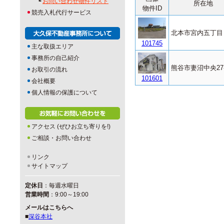
┗
お問い合わせ物件リスト
所在地
物件ID
競売入札代行サービス
北本市宮内五丁目
101745
主な取扱エリア
事務所の自己紹介
熊谷市妻沼中央27-
お取引の流れ
101601
会社概要
個人情報の保護について
アクセス (ぜひお立ち寄りを!)
ご相談・お問い合わせ
リンク
サイトマップ
定休日
：毎週水曜日
営業時間
：9:00～19:00
メールはこちらへ
■
深谷本社