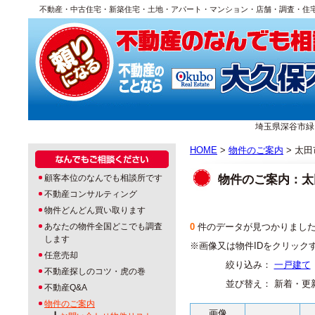
不動産・中古住宅・新築住宅・土地・アパート・マンション・店舗・調査・住
埼玉県深谷市緑ヶ丘1
HOME
>
物件のご案内
> 太田
物件のご案内：太
顧客本位のなんでも相談所です
不動産コンサルティング
物件どんどん買い取ります
あなたの物件全国どこでも調査
0
件のデータが見つかりまし
します
※画像又は物件IDをクリック
任意売却
絞り込み：
一戸建て
不動産探しのコツ・虎の巻
並び替え： 新着・更
不動産Q&A
物件のご案内
画像