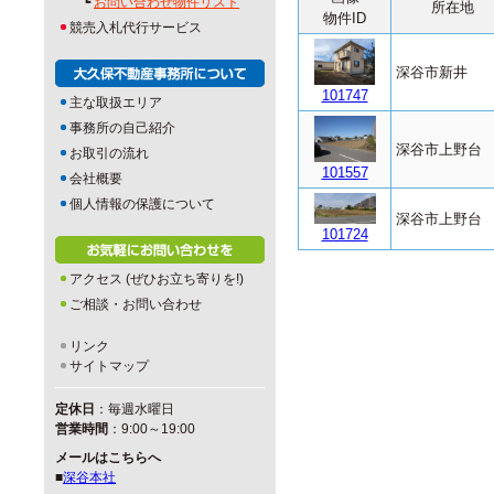
┗
お問い合わせ物件リスト
所在地
物件ID
競売入札代行サービス
深谷市新井
101747
主な取扱エリア
事務所の自己紹介
深谷市上野台
お取引の流れ
101557
会社概要
個人情報の保護について
深谷市上野台
101724
アクセス (ぜひお立ち寄りを!)
ご相談・お問い合わせ
リンク
サイトマップ
定休日
：毎週水曜日
営業時間
：9:00～19:00
メールはこちらへ
■
深谷本社