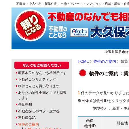
不動産・中古住宅・新築住宅・土地・アパート・マンション・店舗・調査・住
埼玉県深谷市緑ヶ丘1
HOME
>
物件のご案内
> 賃貸
物件のご案内：賃貸
顧客本位のなんでも相談所です
不動産コンサルティング
物件どんどん買い取ります
あなたの物件全国どこでも調査
1
件のデータが見つかりまし
します
※画像又は物件IDをクリック
任意売却
並び替え： 新着・更
不動産探しのコツ・虎の巻
不動産Q&A
画像
所在地
物件のご案内
物件ID