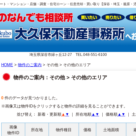
ート・マンション・店舗・調査・住宅ローン・任意売却・買い取り【深谷・埼玉・籠原・
埼玉県深谷市緑ヶ丘12-27 TEL.048-551-6100
HOME
>
物件のご案内
> その他 > その他のエリア
物件のご案内：その他 > その他のエリア
0
件のデータが見つかりました。
※画像又は物件IDをクリックすると物件の詳細を見ることができます。
並び替え： 新着・更新順
▲
▼
｜ 所在地順
▲
▼
｜ 価格順
▲
▼
｜ 
画像
所在地
物件種目
価格
土地面積
物件ID