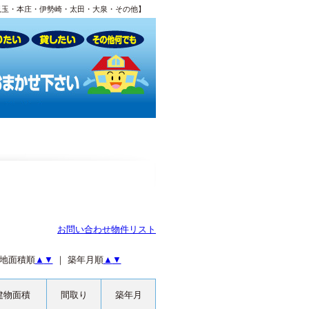
児玉・本庄・伊勢崎・太田・大泉・その他】
お問い合わせ物件リスト
土地面積順
▲
▼
｜ 築年月順
▲
▼
建物面積
間取り
築年月