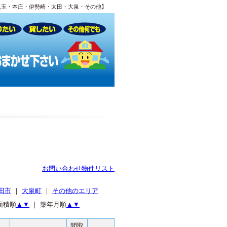
児玉・本庄・伊勢崎・太田・大泉・その他】
お問い合わせ物件リスト
田市
｜
大泉町
｜
その他のエリア
面積順
▲
▼
｜ 築年月順
▲
▼
間取