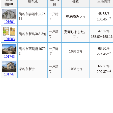
所在地
価格
土地面積
物件ID
目
48.53坪
熊谷市妻沼中央27-
一戸建
売約済み
万円
2
11
て
160.45m
101601
47.82坪
一戸建
完売しました。
熊谷市新島346-3他
て
万円
158.09~158.1
101603
68.80坪
熊谷市西別府1670-
一戸建
1098
万円
2
2
て
227.45m
101743
66.66坪
一戸建
深谷市新井
1098
万円
2
て
220.37m
101747