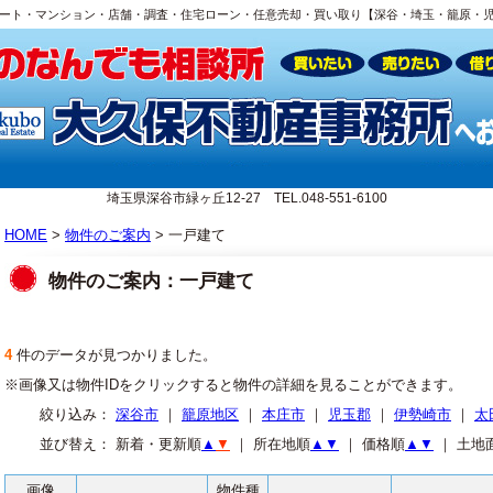
ート・マンション・店舗・調査・住宅ローン・任意売却・買い取り【深谷・埼玉・籠原・
埼玉県深谷市緑ヶ丘12-27 TEL.048-551-6100
HOME
>
物件のご案内
> 一戸建て
物件のご案内：一戸建て
4
件のデータが見つかりました。
※画像又は物件IDをクリックすると物件の詳細を見ることができます。
絞り込み：
深谷市
｜
籠原地区
｜
本庄市
｜
児玉郡
｜
伊勢崎市
｜
太
並び替え： 新着・更新順
▲
▼
｜ 所在地順
▲
▼
｜ 価格順
▲
▼
｜ 土地
画像
物件種