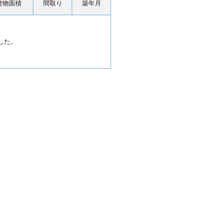
建物面積
間取り
築年月
した。