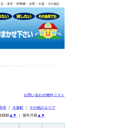
児玉・本庄・伊勢崎・太田・大泉・その他】
お問い合わせ物件リスト
田市
｜
大泉町
｜
その他のエリア
面積順
▲
▼
｜ 築年月順
▲
▼