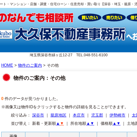
ート・マンション・店舗・調査・住宅ローン・任意売却・買い取り【深谷・埼玉・籠原・
埼玉県深谷市緑ヶ丘12-27 TEL.048-551-6100
HOME
>
物件のご案内
> その他
物件のご案内：その他
0
件のデータが見つかりました。
※画像又は物件IDをクリックすると物件の詳細を見ることができます。
絞り込み：
深谷市
｜
籠原地区
｜
本庄市
｜
児玉郡
｜
伊勢崎市
｜
太
並び替え： 新着・更新順
▲
▼
｜ 所在地順
▲
▼
｜ 価格順
▲
▼
｜ 土地
画像