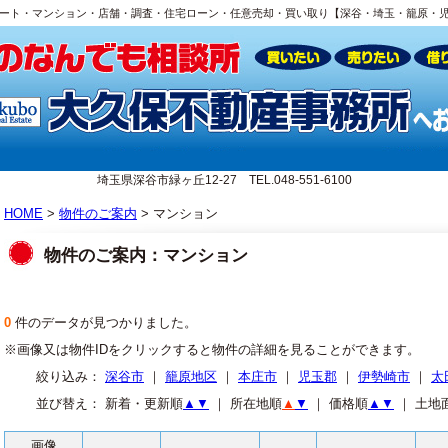
ート・マンション・店舗・調査・住宅ローン・任意売却・買い取り【深谷・埼玉・籠原・
埼玉県深谷市緑ヶ丘12-27 TEL.048-551-6100
HOME
>
物件のご案内
> マンション
物件のご案内：マンション
0
件のデータが見つかりました。
※画像又は物件IDをクリックすると物件の詳細を見ることができます。
絞り込み：
深谷市
｜
籠原地区
｜
本庄市
｜
児玉郡
｜
伊勢崎市
｜
太
並び替え： 新着・更新順
▲
▼
｜ 所在地順
▲
▼
｜ 価格順
▲
▼
｜ 土地
画像