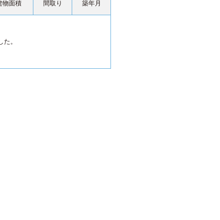
建物面積
間取り
築年月
した。