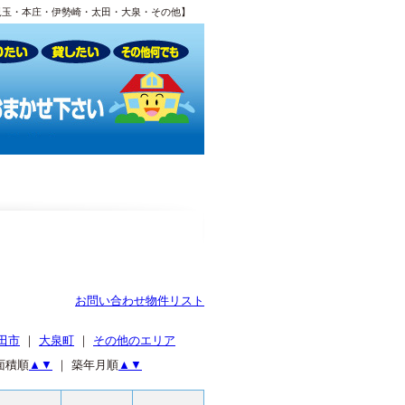
児玉・本庄・伊勢崎・太田・大泉・その他】
お問い合わせ物件リスト
田市
｜
大泉町
｜
その他のエリア
面積順
▲
▼
｜ 築年月順
▲
▼