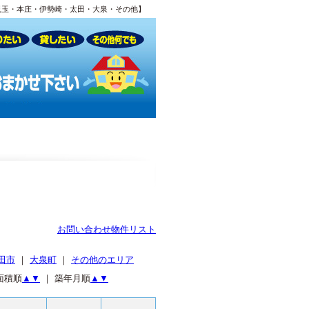
児玉・本庄・伊勢崎・太田・大泉・その他】
お問い合わせ物件リスト
田市
｜
大泉町
｜
その他のエリア
面積順
▲
▼
｜ 築年月順
▲
▼