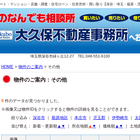
ート・マンション・店舗・調査・住宅ローン・任意売却・買い取り【深谷・埼玉・籠原・
埼玉県深谷市緑ヶ丘12-27 TEL.048-551-6100
HOME
>
物件のご案内
> その他
物件のご案内：その他
0
件のデータが見つかりました。
※画像又は物件IDをクリックすると物件の詳細を見ることができます。
絞り込み：
深谷市
｜
籠原地区
｜
本庄市
｜
児玉郡
｜
伊勢崎市
｜
太
並び替え： 新着・更新順
▲
▼
｜ 所在地順
▲
▼
｜ 価格順
▲
▼
｜ 土地
画像