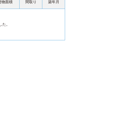
建物面積
間取り
築年月
した。