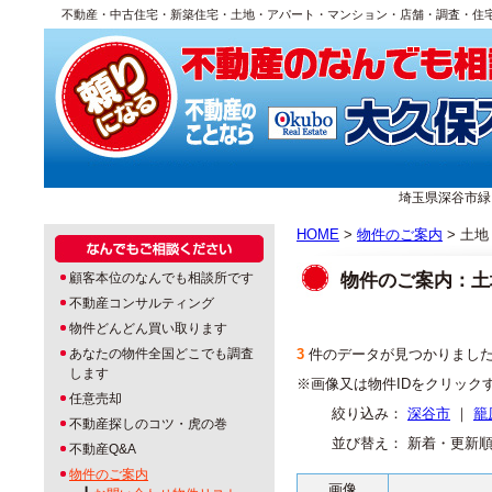
不動産・中古住宅・新築住宅・土地・アパート・マンション・店舗・調査・住
埼玉県深谷市緑ヶ丘1
HOME
>
物件のご案内
> 土地
物件のご案内：土
顧客本位のなんでも相談所です
不動産コンサルティング
物件どんどん買い取ります
あなたの物件全国どこでも調査
3
件のデータが見つかりまし
します
※画像又は物件IDをクリック
任意売却
絞り込み：
深谷市
｜
籠
不動産探しのコツ・虎の巻
並び替え： 新着・更新
不動産Q&A
物件のご案内
画像