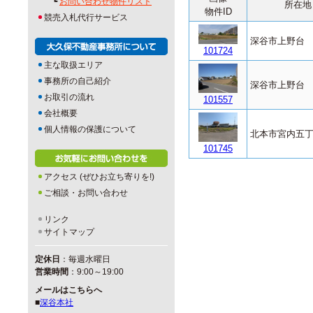
┗
お問い合わせ物件リスト
所在地
物件ID
競売入札代行サービス
深谷市上野台
101724
主な取扱エリア
事務所の自己紹介
深谷市上野台
お取引の流れ
101557
会社概要
個人情報の保護について
北本市宮内五
101745
アクセス (ぜひお立ち寄りを!)
ご相談・お問い合わせ
リンク
サイトマップ
定休日
：毎週水曜日
営業時間
：9:00～19:00
メールはこちらへ
■
深谷本社