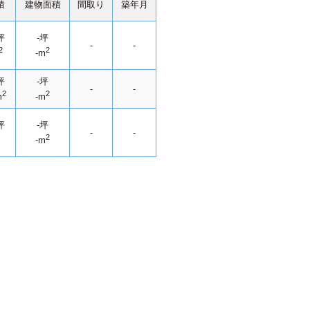
積
建物面積
間取り
築年月
坪
-坪
-
-
2
2
-m
坪
-坪
-
-
2
2
m
-m
坪
-坪
-
-
2
-m