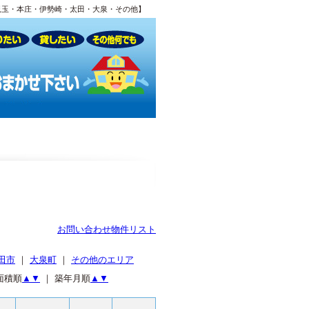
児玉・本庄・伊勢崎・太田・大泉・その他】
お問い合わせ物件リスト
田市
｜
大泉町
｜
その他のエリア
面積順
▲
▼
｜ 築年月順
▲
▼