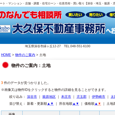
ート・マンション・店舗・調査・住宅ローン・任意売却・買い取り【深谷・埼玉・籠原・
埼玉県深谷市緑ヶ丘12-27 TEL.048-551-6100
HOME
>
物件のご案内
> 土地
物件のご案内：土地
3
件のデータが見つかりました。
※画像又は物件IDをクリックすると物件の詳細を見ることができます。
絞り込み：
深谷市
｜
籠原地区
｜
本庄市
｜
児玉郡
｜
伊勢崎市
｜
太
並び替え： 新着・更新順
▲
▼
｜ 所在地順
▲
▼
｜ 価格順
▲
▼
｜ 土地
画像