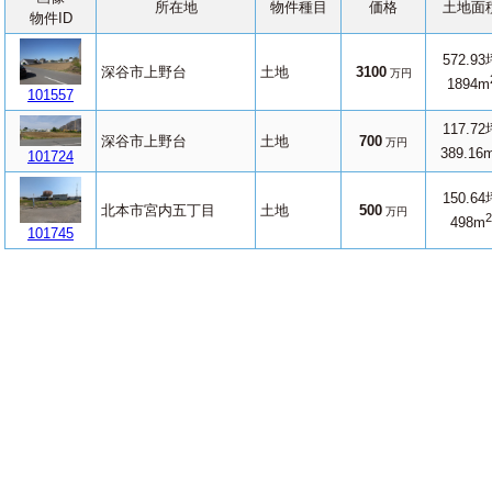
所在地
物件種目
価格
土地面
物件ID
572.93
深谷市上野台
土地
3100
万円
1894m
101557
117.72
深谷市上野台
土地
700
万円
389.16
101724
150.64
北本市宮内五丁目
土地
500
万円
2
498m
101745