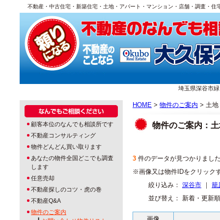
不動産・中古住宅・新築住宅・土地・アパート・マンション・店舗・調査・住
埼玉県深谷市緑ヶ丘1
HOME
>
物件のご案内
> 土地
物件のご案内：土
顧客本位のなんでも相談所です
不動産コンサルティング
物件どんどん買い取ります
あなたの物件全国どこでも調査
3
件のデータが見つかりまし
します
※画像又は物件IDをクリック
任意売却
絞り込み：
深谷市
｜
籠
不動産探しのコツ・虎の巻
並び替え： 新着・更新
不動産Q&A
物件のご案内
画像