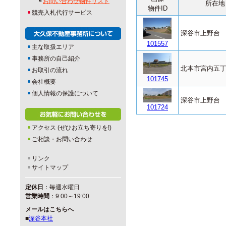
┗
お問い合わせ物件リスト
所在地
物件ID
競売入札代行サービス
深谷市上野台
101557
主な取扱エリア
事務所の自己紹介
北本市宮内五
お取引の流れ
101745
会社概要
個人情報の保護について
深谷市上野台
101724
アクセス (ぜひお立ち寄りを!)
ご相談・お問い合わせ
リンク
サイトマップ
定休日
：毎週水曜日
営業時間
：9:00～19:00
メールはこちらへ
■
深谷本社