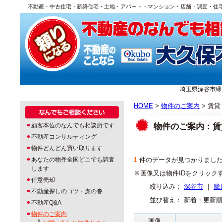
不動産・中古住宅・新築住宅・土地・アパート・マンション・店舗・調査・住
埼玉県深谷市緑ヶ丘1
HOME
>
物件のご案内
> 賃貸
物件のご案内：賃
顧客本位のなんでも相談所です
不動産コンサルティング
物件どんどん買い取ります
あなたの物件全国どこでも調査
1
件のデータが見つかりまし
します
※画像又は物件IDをクリック
任意売却
絞り込み：
深谷市
｜
籠
不動産探しのコツ・虎の巻
並び替え： 新着・更新
不動産Q&A
物件のご案内
画像