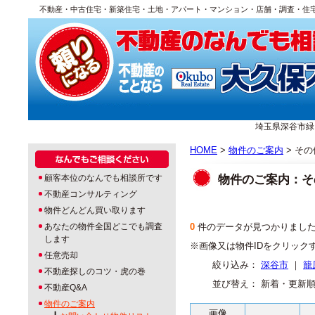
不動産・中古住宅・新築住宅・土地・アパート・マンション・店舗・調査・住
埼玉県深谷市緑ヶ丘1
HOME
>
物件のご案内
> その
物件のご案内：そ
顧客本位のなんでも相談所です
不動産コンサルティング
物件どんどん買い取ります
あなたの物件全国どこでも調査
0
件のデータが見つかりまし
します
※画像又は物件IDをクリック
任意売却
絞り込み：
深谷市
｜
籠
不動産探しのコツ・虎の巻
並び替え： 新着・更新
不動産Q&A
物件のご案内
画像