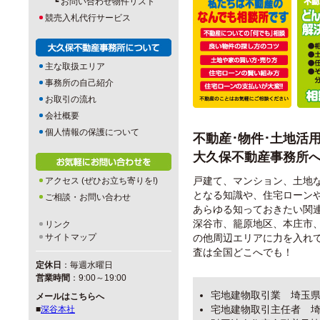
┗
お問い合わせ物件リスト
競売入札代行サービス
主な取扱エリア
事務所の自己紹介
お取引の流れ
会社概要
個人情報の保護について
不動産･物件･土地活
大久保不動産事務所
戸建て、マンション、土地
アクセス (ぜひお立ち寄りを!)
となる知識や、住宅ローン
ご相談・お問い合わせ
あらゆる知っておきたい関
深谷市、籠原地区、本庄市
リンク
サイトマップ
の他周辺エリアに力を入れ
査は全国どこへでも！
定休日
：毎週水曜日
営業時間
：9:00～19:00
宅地建物取引業 埼玉県知
メールはこちらへ
宅地建物取引主任者 埼玉
■
深谷本社