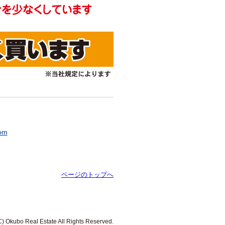
om
ページのトップへ
C) Okubo Real Estate All Rights Reserved.