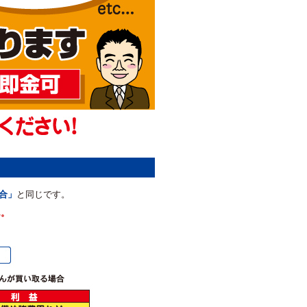
合」
と同じです。
ん。