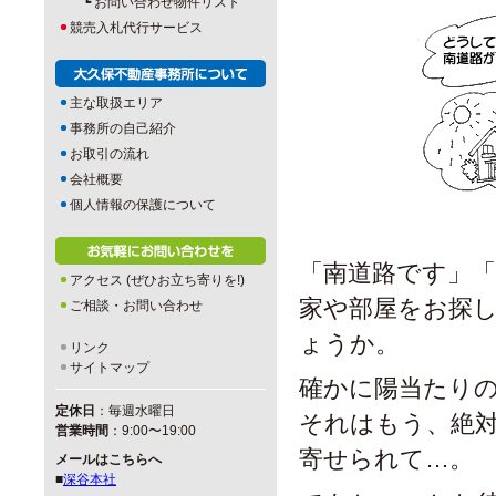
┗
お問い合わせ物件リスト
競売入札代行サービス
主な取扱エリア
事務所の自己紹介
お取引の流れ
会社概要
個人情報の保護について
「南道路です」「
アクセス (ぜひお立ち寄りを!)
家や部屋をお探
ご相談・お問い合わせ
ょうか。
リンク
サイトマップ
確かに陽当たり
定休日
：毎週水曜日
それはもう、絶
営業時間
：9:00〜19:00
寄せられて…。
メールはこちらへ
■
深谷本社