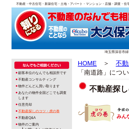
不動産・中古住宅・新築住宅・土地・アパート・マンション・店舗・調査・住
埼玉県深谷市緑ヶ丘1
HOME
＞
不動
「南道路」につ
顧客本位のなんでも相談所です
不動産コンサルティング
物件どんどん買い取ります
不動産探し
あなたの物件全国どこでも調査
します
任意売却
不動産探しのコツ・虎の巻
みん
不動産Q&A
物件のご案内