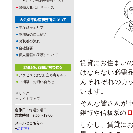
┗
お問い合わせ物件リスト
競売入札代行サービス
主な取扱エリア
事務所の自己紹介
お取引の流れ
会社概要
個人情報の保護について
賃貸にお住まい
はならない必需
アクセス (ぜひお立ち寄りを!)
んそれぞれのカ
ご相談・お問い合わせ
います。
リンク
サイトマップ
そんな皆さんが
定休日
：毎週水曜日
銀行や信販系の
営業時間
：9:00〜19:00
しかし、賃貸に
メールはこちらへ
■
深谷本社