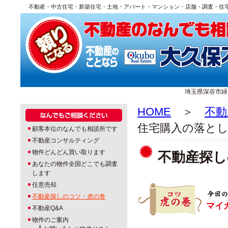
不動産・中古住宅・新築住宅・土地・アパート・マンション・店舗・調査・住
埼玉県深谷市緑ヶ丘1
HOME
＞
不動
住宅購入の落と
顧客本位のなんでも相談所です
不動産コンサルティング
物件どんどん買い取ります
不動産探し
あなたの物件全国どこでも調査
します
任意売却
不動産探しのコツ・虎の巻
マイ
不動産Q&A
物件のご案内