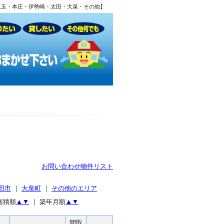
児玉・本庄・伊勢崎・太田・大泉・その他】
お問い合わせ物件リスト
田市
｜
大泉町
｜
その他のエリア
面積順
▲
▼
｜ 築年月順
▲
▼
間取