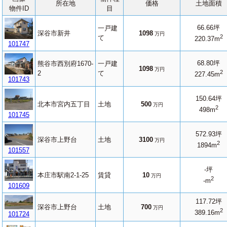
所在地
価格
土地面積
物件ID
目
66.66坪
一戸建
深谷市新井
1098
万円
2
て
220.37m
101747
68.80坪
熊谷市西別府1670-
一戸建
1098
万円
2
2
て
227.45m
101743
150.64坪
北本市宮内五丁目
土地
500
万円
2
498m
101745
572.93坪
深谷市上野台
土地
3100
万円
2
1894m
101557
-坪
本庄市駅南2-1-25
賃貸
10
万円
2
-m
101609
117.72坪
深谷市上野台
土地
700
万円
2
389.16m
101724