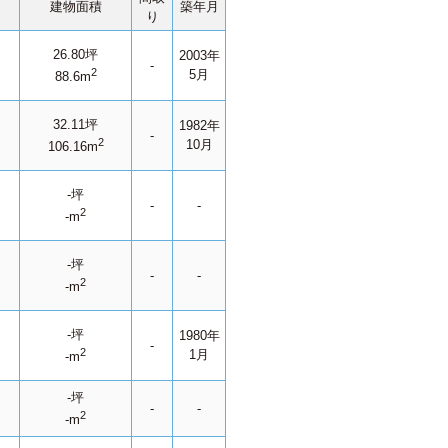
建物面積
築年月
り
26.80坪
2003年
-
2
5月
88.6m
32.11坪
1982年
-
2
10月
106.16m
-坪
-
-
2
-m
-坪
-
-
2
-m
-坪
1980年
-
2
1月
-m
-坪
-
-
2
-m