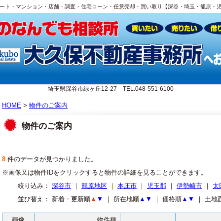
ート・マンション・店舗・調査・住宅ローン・任意売却・買い取り【深谷・埼玉・籠原・
埼玉県深谷市緑ヶ丘12-27 TEL.048-551-6100
HOME
>
物件のご案内
物件のご案内
8
件のデータが見つかりました。
※画像又は物件IDをクリックすると物件の詳細を見ることができます。
絞り込み：
深谷市
｜
籠原地区
｜
本庄市
｜
児玉郡
｜
伊勢崎市
｜
太
並び替え： 新着・更新順
▲
▼
｜ 所在地順
▲
▼
｜ 価格順
▲
▼
｜ 土地
画像
物件種