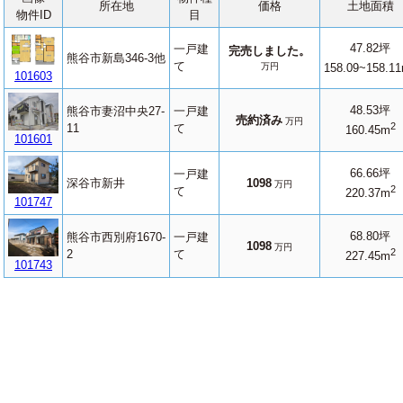
所在地
価格
土地面積
物件ID
目
47.82坪
一戸建
完売しました。
熊谷市新島346-3他
て
万円
158.09~158.1
101603
48.53坪
熊谷市妻沼中央27-
一戸建
売約済み
万円
2
11
て
160.45m
101601
66.66坪
一戸建
深谷市新井
1098
万円
2
て
220.37m
101747
68.80坪
熊谷市西別府1670-
一戸建
1098
万円
2
2
て
227.45m
101743