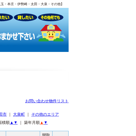
児玉・本庄・伊勢崎・太田・大泉・その他】
お問い合わせ物件リスト
田市
｜
大泉町
｜
その他のエリア
面積順
▲
▼
｜ 築年月順
▲
▼
間取