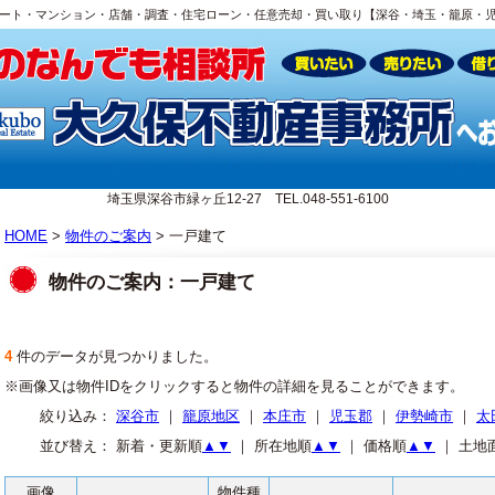
ート・マンション・店舗・調査・住宅ローン・任意売却・買い取り【深谷・埼玉・籠原・
埼玉県深谷市緑ヶ丘12-27 TEL.048-551-6100
HOME
>
物件のご案内
> 一戸建て
物件のご案内：一戸建て
4
件のデータが見つかりました。
※画像又は物件IDをクリックすると物件の詳細を見ることができます。
絞り込み：
深谷市
｜
籠原地区
｜
本庄市
｜
児玉郡
｜
伊勢崎市
｜
太
並び替え： 新着・更新順
▲
▼
｜ 所在地順
▲
▼
｜ 価格順
▲
▼
｜ 土地
画像
物件種